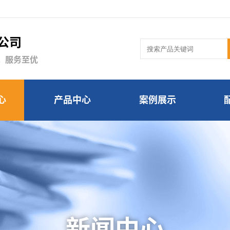
公司
，服务至优
心
产品中心
案例展示
新闻中心