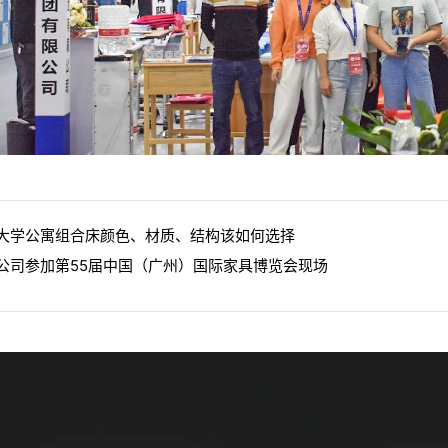
大学公寓组合床颜色、材质、结构该如何选择
公司参加第55届中国（广州）国际家具博览会现场