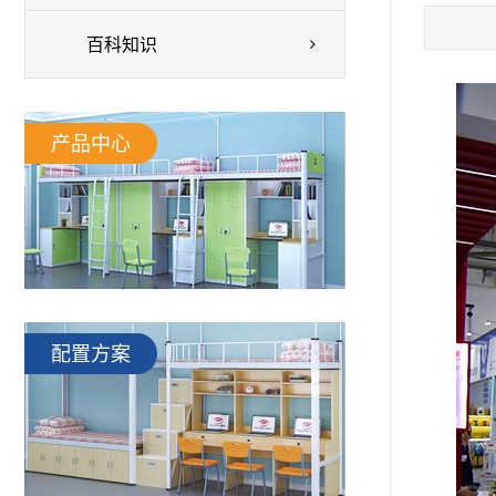
百科知识
产品中心
配置方案