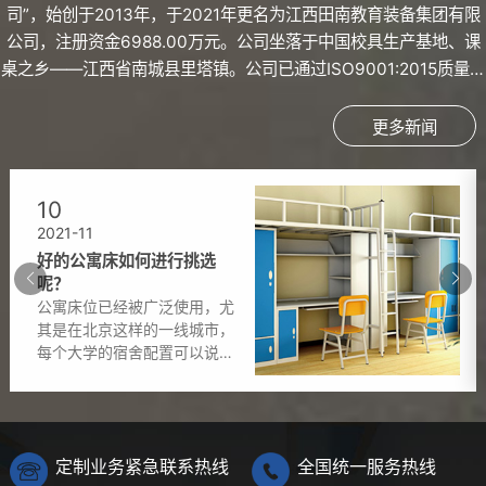
司”，始创于2013年，于2021年更名为江西田南教育装备集团有限
公司，注册资金6988.00万元。公司坐落于中国校具生产基地、课
桌之乡——江西省南城县里塔镇。公司已通过ISO9001:2015质量管
理体系认证、ISO14001:2015环境管理体系认证、
OHSAS18001:2007职业健康安全管理体系认证等。公司具有先进
更多新闻
的产品加工设备，并拥有完善的钢木家具生产流水线、喷塑流水线...
10
2021-11
好的公寓床如何进行挑选
呢？
公寓床位已经被广泛使用，尤
其是在北京这样的一线城市，
每个大学的宿舍配置可以说是
质量非常高。宿舍使用组合式
公寓床代替普通寄宿和卧铺，
不仅是为了给学生提供更好的
住宿环境休息或学习，也是为
定制业务紧急联系热线
全国统一服务热线
了宣传学校吸引学生学习。